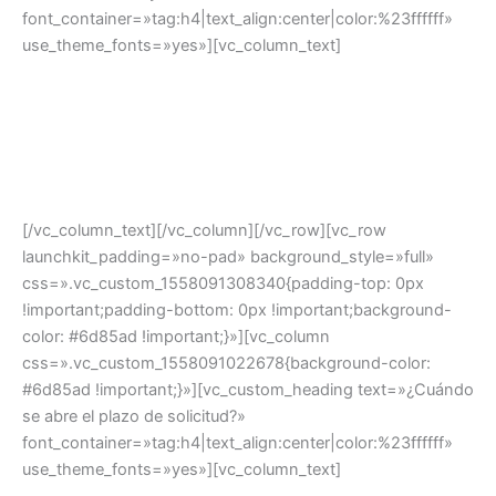
font_container=»tag:h4|text_align:center|color:%23ffffff»
use_theme_fonts=»yes»][vc_column_text]
Financiación del
75% sobre el presupuesto financiable
de
la actuación.
Plazo de amortización:
diez años
, con un plazo de
carencia
de tres años
.
[/vc_column_text][/vc_column][/vc_row][vc_row
launchkit_padding=»no-pad» background_style=»full»
css=».vc_custom_1558091308340{padding-top: 0px
!important;padding-bottom: 0px !important;background-
color: #6d85ad !important;}»][vc_column
css=».vc_custom_1558091022678{background-color:
#6d85ad !important;}»][vc_custom_heading text=»¿Cuándo
se abre el plazo de solicitud?»
font_container=»tag:h4|text_align:center|color:%23ffffff»
use_theme_fonts=»yes»][vc_column_text]