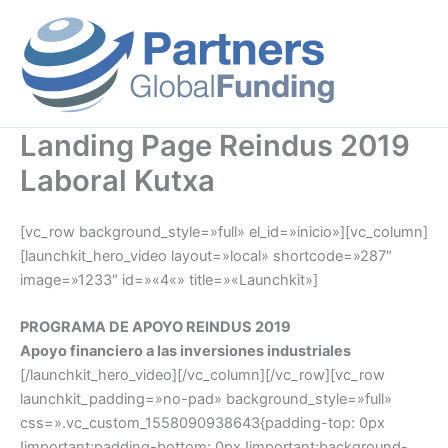
Ir
al
contenido
Landing Page Reindus 2019
Laboral Kutxa
[vc_row background_style=»full» el_id=»inicio»][vc_column]
[launchkit_hero_video layout=»local» shortcode=»287″
image=»1233″ id=»«4«» title=»«Launchkit»]
PROGRAMA DE APOYO REINDUS 2019
Apoyo financiero a las inversiones industriales
[/launchkit_hero_video][/vc_column][/vc_row][vc_row
launchkit_padding=»no-pad» background_style=»full»
css=».vc_custom_1558090938643{padding-top: 0px
!important;padding-bottom: 0px !important;background-