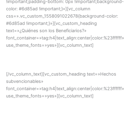
!important;padding-bottom: 0px !important;background-
color: #6d85ad !important;}»][vc_column
css=».vc_custom_1558091022678{background-color:
#6d85ad !important;}»][vc_custom_heading
text=»¿Quiénes son los Beneficiarios?»
font_container=»tag:h4|text_align:center|color:%23ffffff»
use_theme_fonts=»yes»][vc_column_text]
Empresas industriales con independencia de su tamaño
[/vc_column_text][vc_custom_heading text=»Hechos
subvencionables»
font_container=»tag:h4|text_align:center|color:%23ffffff»
use_theme_fonts=»yes»][vc_column_text]
Creación de establecimientos industriales
Traslado de establecimientos industriales
Mejoras y/o modificaciones de líneas de producción
Implementación productiva de tecnologías de la