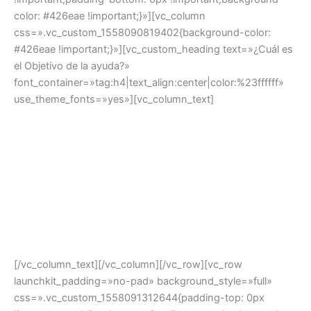
color: #426eae !important;}»][vc_column
css=».vc_custom_1558090819402{background-color:
#426eae !important;}»][vc_custom_heading text=»¿Cuál es
el Objetivo de la ayuda?»
font_container=»tag:h4|text_align:center|color:%23ffffff»
use_theme_fonts=»yes»][vc_column_text]
Apoyar el desarrollo de
empresas y proyectos
estratégicos
, estimulando las iniciativas industriales
innovadoras,
que contribuyan a la generación de empleo y al aumento de
las exportaciones.
Apoyar
inversiones de carácter industrial
.
[/vc_column_text][/vc_column][/vc_row][vc_row
launchkit_padding=»no-pad» background_style=»full»
css=».vc_custom_1558091312644{padding-top: 0px