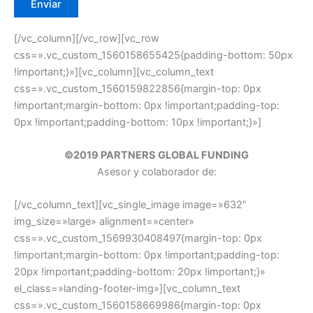
[/vc_column][/vc_row][vc_row
css=».vc_custom_1560158655425{padding-bottom: 50px
!important;}»][vc_column][vc_column_text
css=».vc_custom_1560159822856{margin-top: 0px
!important;margin-bottom: 0px !important;padding-top:
0px !important;padding-bottom: 10px !important;}»]
©2019 PARTNERS GLOBAL FUNDING
Asesor y colaborador de:
[/vc_column_text][vc_single_image image=»632″
img_size=»large» alignment=»center»
css=».vc_custom_1569930408497{margin-top: 0px
!important;margin-bottom: 0px !important;padding-top:
20px !important;padding-bottom: 20px !important;}»
el_class=»landing-footer-img»][vc_column_text
css=».vc_custom_1560158669986{margin-top: 0px