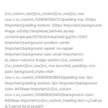
«Industria Conectada 4.0.
[/vc_column_text][/vc_column][/vc_row][vc_row
css=».vc_custom_1558091084721{padding-top: 200px
!important;padding-bottom: 200px !important;background-
image: url(http://empresas.partners.es/wp-
content/uploads/2019/05/industrial2.jpg?id=1242)
!important;background-position: center
!important;background-repeat: no-repeat
!important;background-size: cover !important;}»
el_class=»second-image-section»][vc_column]
[/vc_column][/vc_row][vc_row launchkit_padding=»no-
pad» background_style=»full»
css=».vc_custom_1558090938643{padding-top: 0px
!important;padding-bottom: 0px !important;background-
color: #426eae !important;}»][vc_column
css=».vc_custom_1558090819402{background-color:
#426eae !important;}»][vc_custom_heading text=»¿Cuál es
la Cuantía de la ayuda?»