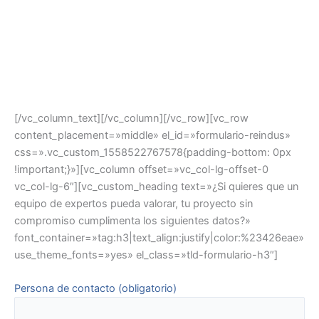
Convocatoria abierta hasta el
4 de noviembre.
No te quedes atrás, te ayudamos a comprobar si tu
empresa es beneficiaria y nuestro equipo de expertos pre
evaluará tu proyecto.
[/vc_column_text][/vc_column][/vc_row][vc_row
content_placement=»middle» el_id=»formulario-reindus»
css=».vc_custom_1558522767578{padding-bottom: 0px
!important;}»][vc_column offset=»vc_col-lg-offset-0
vc_col-lg-6″][vc_custom_heading text=»¿Si quieres que un
equipo de expertos pueda valorar, tu proyecto sin
compromiso cumplimenta los siguientes datos?»
font_container=»tag:h3|text_align:justify|color:%23426eae»
use_theme_fonts=»yes» el_class=»tld-formulario-h3″]
Persona de contacto (obligatorio)