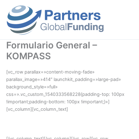
Ir
al
contenido
Formulario General –
KOMPASS
[vc_row parallax=»content-moving-fade»
parallax_image=»414″ launchkit_padding=»large-pad»
background_style=»full»
css=».vc_custom_1540333568228{padding-top: 100px
!important;padding-bottom: 100px !important;}»]
[vc_column][vc_column_text]
Descubre los diferentes instrumentos de apoyo público
para tu empresa.
[/vc_column_text][/vc_column][/vc_row][vc_row