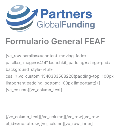
Ir
al
contenido
Formulario General FEAF
[vc_row parallax=»content-moving-fade»
parallax_image=»414″ launchkit_padding=»large-pad»
background_style=»full»
css=».vc_custom_1540333568228{padding-top: 100px
!important;padding-bottom: 100px !important;}»]
[vc_column][vc_column_text]
Descubre los diferentes instrumentos de apoyo público
para tu empresa.
[/vc_column_text][/vc_column][/vc_row][vc_row
el_id=»nosotros»][vc_column][vc_row_inner]